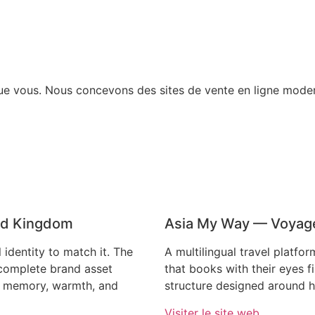
e vous. Nous concevons des sites de vente en ligne modern
ed Kingdom
Asia My Way — Voyages
identity to match it. The
A multilingual travel platfo
a complete brand asset
that books with their eyes fi
to memory, warmth, and
structure designed around h
Visiter le site web