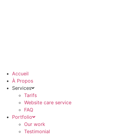
Aller
au
contenu
Accueil
À Propos
Services
Tarifs
Website care service
FAQ
Portfolio
Our work
Testimonial