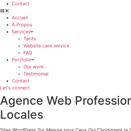
Contact
Accueil
À Propos
Services
Tarifs
Website care service
FAQ
Portfolio
Our work
Testimonial
Contact
Let's connect
Agence Web Profession
Locales
Sites WordPress Sur Mesure pour Ceux Qui Choisissent la Q