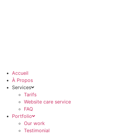
Aller
au
contenu
Accueil
À Propos
Services
Tarifs
Website care service
FAQ
Portfolio
Our work
Testimonial