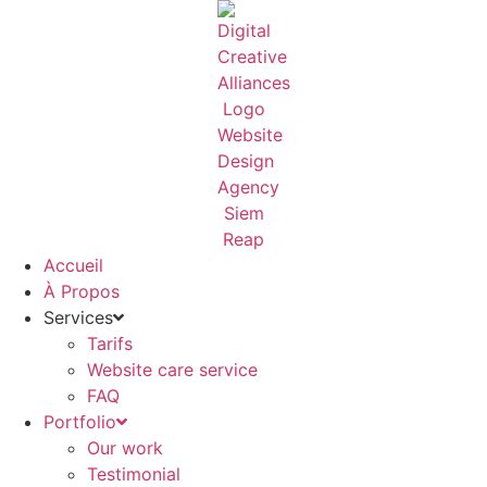
Aller
au
contenu
Accueil
À Propos
Services
Tarifs
Website care service
FAQ
Portfolio
Our work
Testimonial