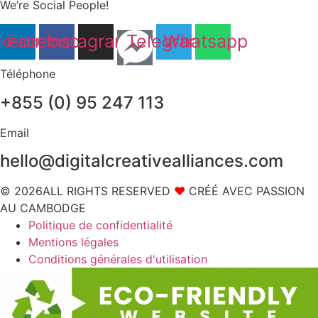
We’re Social People!
nkedin
Facebook
Instagram
Telegram
Whatsapp
Téléphone
+855 (0) 95 247 113
Email
hello@digitalcreativealliances.com
© 2026ALL RIGHTS RESERVED
❤
CRÉÉ AVEC PASSION
AU CAMBODGE
Politique de confidentialité
Mentions légales
Conditions générales d'utilisation