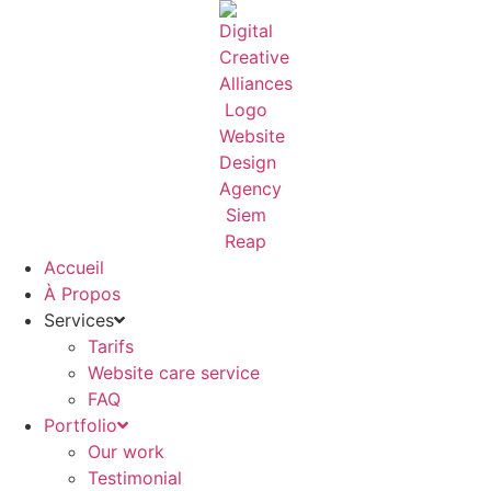
Aller
au
contenu
Accueil
À Propos
Services
Tarifs
Website care service
FAQ
Portfolio
Our work
Testimonial