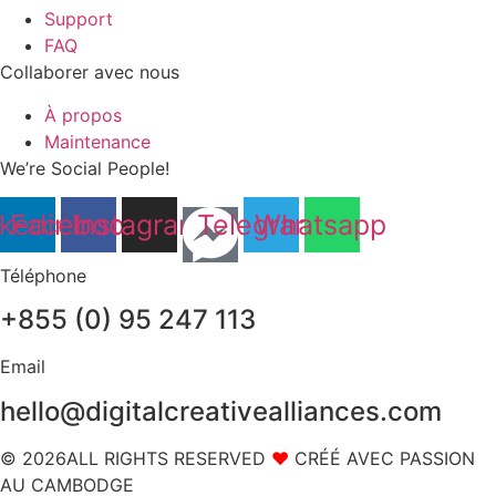
Support
FAQ
Collaborer avec nous
À propos
Maintenance
We’re Social People!
nkedin
Facebook
Instagram
Telegram
Whatsapp
Téléphone
+855 (0) 95 247 113
Email
hello@digitalcreativealliances.com
© 2026ALL RIGHTS RESERVED
❤
CRÉÉ AVEC PASSION
AU CAMBODGE