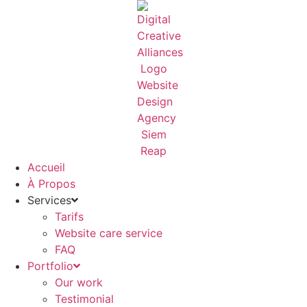
Aller
au
contenu
Accueil
À Propos
Services
Tarifs
Website care service
FAQ
Portfolio
Our work
Testimonial