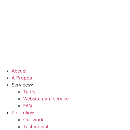
Aller
au
contenu
Accueil
À Propos
Services
Tarifs
Website care service
FAQ
Portfolio
Our work
Testimonial